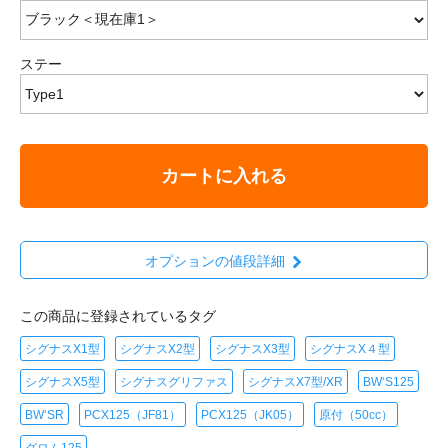
ステー
カートに入れる
オプションの値段詳細
この商品に登録されているタグ
シグナスX1型
シグナスX2型
シグナスX3型
シグナスX４型
シグナスX5型
シグナスグリファス
シグナスX7型/XR
BW‘S125
BW‘SR
PCX125（JF81）
PCX125（JK05）
原付（50cc）
グロム125