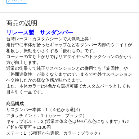
商品の説明
リレース製 サスダンパー
台湾レース・カスタムシーンで人気急上昇！
走行中に車体が拾ったギャップなどをダンパー内部のウエイトが
相殺し、振動を小さくする「優れもの」です。
コーナーの立ち上がりではリアタイヤへのトラクションのかかり
方が向上します。
通常の街乗りで純正サスペンションとの併用でも「旋回性」や
「路面追従性」が良くなりますので、まるで社外サスペンション
へ交換したかの様な体感が味わえます。
また、本体カラーは4色から選択可能でカスタムパーツとしても
目を引く一品です。
商品構成
サスダンパー本体：1（４色から選択）
アタッチメント：1（カラー：ブラック）
キャップボルト：2 (通常本体金色はｷｬｯﾌﾟ赤色になります）ｷｬｯ
ﾌﾟﾎﾞﾙﾄ変更可＋1100円
ステー：1（5種類から選択、カラー：ブラック）