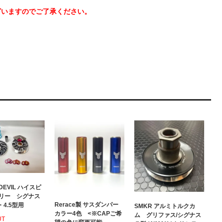
ざいますのでご了承ください。
DEVIL ハイスピ
リー シグナス
Rerace製 サスダンパー
・4.5型用
SMKR アルミトルクカ
カラー4色 <※CAPご希
ム グリファス/シグナス
UT