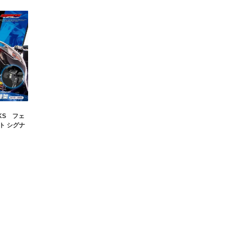
RKS フェ
ト シグナ