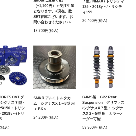
望の色に変更可能
７型 / NMAX / トリシティ
（+1,100円）＞受注生産
125・2018y～/トリシテ
となります。<現在、数
ィ155
SET在庫ございます。お
26,400円(税込)
問い合わせください♪＞
18,700円(税込)
ORTS CVT グ
GJMS製 GP2 Rear
SMKR アルミトルクカ
/シグナス７型・
Suspension グリファス
ム シグナスX 1～5型 用
25/150・トリシ
/シグナスX７型・ シグナ
＜ BK＞
・2018y～/トリ
スX 2～5型 用 カラーオ
24,200円(税込)
55
ーダー可能
円(税込)
53,900円(税込)