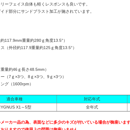
ーリーフェイス自体も軽くレスポンスも良いです。
ガイド部分にサンドブラスト加工が施されています。
117.9mm重量約280ｇ角度13.5°）
（外径約117.9重量約125ｇ角度13.5°）
ト
ス
量約46ｇ長さ48.5mm）
（7ｇ×3つ、8ｇ×3つ、9ｇ×3つ）
グ（1600rpm）
適合車種
対応年式
CYGNUS X1～5型
全年式
外メーカー品の為、表面などに多少のキズが付いている場合が御座いま
ておりますので使用上の問題は御座いません。