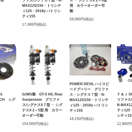
 用
ファス/シグナス７型・N-
ス ・ シグナスX 2～5型
MAX125/150・トリシテ
用 カラーオーダー可
ィ125・2018y～/トリシ
能
ティ155
58,080円(税込)
17,380円(税込)
POWER DEVIL ハイスピ
ードプーリー グリファ
HO1
GJMS製 GT-S H/L Rear
Ｆ＆Ｊ SP
ス・シグナス７型・N-
UTCH シグ
Suspension グリファ
リファス
MAX125/150・トリシテ
ス/シグナスX７型 ・ シグ
N-MAX1
ィ125・2018y～/トリシ
ナスX 2～5型 用 カラー
ティ125
ティ155
オーダー可能
シティ1
18,150円(税込)
154,000円(税込)
12,980