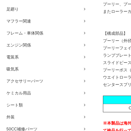
プーリー、プ
足廻り
またローラー
マフラー関連
フレーム・車体関係
【構成部品】
プーリー（外径約
エンジン関係
プーリーフェイス
ランププレー
電装系
スライドピー
吸気系
プーリーボス（重
ウエイトローラー
アクセサリーパーツ
センタースプリン
ケミカル用品
シート類
外装
※本製品は海
50CC補修パーツ
て検品を行っ