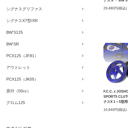
ナス X ・ BW'S
29,480円(税込)
シグナスグリファス
シグナスX7型/XR
BW‘S125
BW‘SR
PCX125（JF81）
アウトレット
PCX125（JK05）
原付（50cc）
F.C.C. x JOS
SPORTS CL
ナスX 1～5型用
グロム125
16,940円(税込)