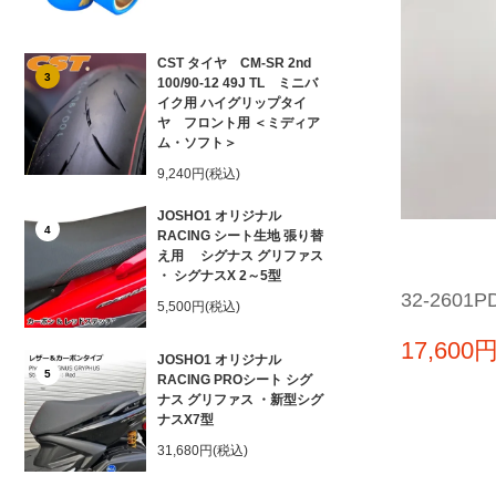
CST タイヤ CM-SR 2nd
3
100/90-12 49J TL ミニバ
イク用 ハイグリップタイ
ヤ フロント用 ＜ミディア
ム・ソフト＞
9,240円(税込)
JOSHO1 オリジナル
4
RACING シート生地 張り替
え用 シグナス グリファス
・ シグナスX 2～5型
32-2601P
5,500円(税込)
17,600
JOSHO1 オリジナル
5
RACING PROシート シグ
ナス グリファス ・新型シグ
ナスX7型
31,680円(税込)