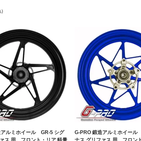
込)
鍛造アルミホイール GR-5 シグ
G-PRO 鍛造アルミホイール 
ァス 用 フロント・リア 軽量
ナス グリファス 用 フロン