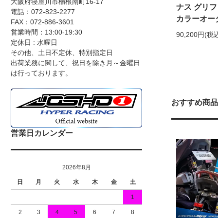
大阪府寝屋川市楠根南町16-17
ナス グリフ
電話：072-823-2277
カラーオー
FAX：072-886-3601
営業時間：13:00-19:30
90,200円(税
定休日 : 水曜日
その他、土日不定休、特別指定日
出荷業務に関して、祝日を除き月～金曜日
は行っております。
おすすめ商品
営業日カレンダー
2026年8月
日
月
火
水
木
金
土
1
2
3
4
5
6
7
8