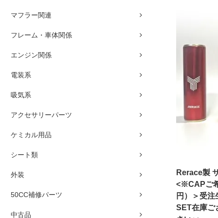
マフラー関連
フレーム・車体関係
エンジン関係
電装系
吸気系
アクセサリーパーツ
ケミカル用品
シート類
Rerace
外装
<※CAPご
50CC補修パーツ
円）＞受注
SET在庫
中古品