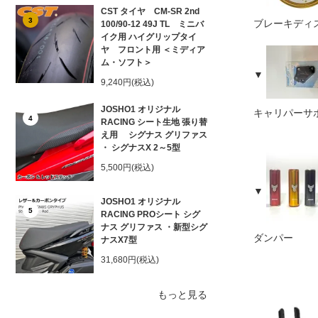
CST タイヤ CM-SR 2nd
3
ブレーキディ
100/90-12 49J TL ミニバ
イク用 ハイグリップタイ
ヤ フロント用 ＜ミディア
ム・ソフト＞
9,240円(税込)
JOSHO1 オリジナル
キャリパーサ
4
RACING シート生地 張り替
え用 シグナス グリファス
・ シグナスX 2～5型
5,500円(税込)
JOSHO1 オリジナル
5
RACING PROシート シグ
ナス グリファス ・新型シグ
ダンパー
ナスX7型
31,680円(税込)
もっと見る