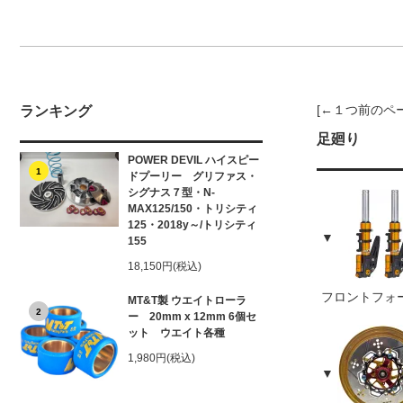
[←１つ前のペ
ランキング
足廻り
POWER DEVIL ハイスピー
1
ドプーリー グリファス・
シグナス７型・N-
MAX125/150・トリシティ
125・2018y～/トリシティ
155
18,150円(税込)
フロントフォ
MT&T製 ウエイトローラ
2
ー 20mm x 12mm 6個セ
ット ウエイト各種
1,980円(税込)