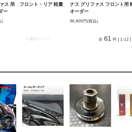
ァス 用 フロント・リア 軽量
ナス グリファス フロント用 
ダー
オーダー
込)
96,800円(税込)
61
< 前のページ
全
件 [ 1-12 ]